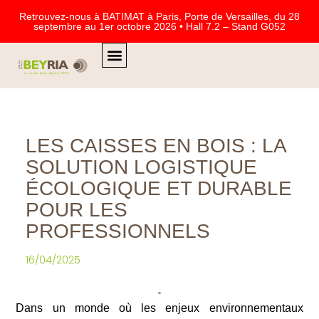
Retrouvez-nous à BATIMAT à Paris, Porte de Versailles, du 28
septembre au 1er octobre 2026 • Hall 7.2 – Stand G052
PANNEAUX À BÉTON
CAISSERIE ET GROS EMBALLAGE
LE PIN MARITIME
QUI SOMMES-NOUS
LES CAISSES EN BOIS : LA
SOLUTION LOGISTIQUE
ÉCOLOGIQUE ET DURABLE
POUR LES
PROFESSIONNELS
16/04/2025
Dans un monde où les enjeux environnementaux